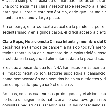
– Desde siempre ha existido un marcado interés en los pro
una conciencia más clara y responsable respecto a la nec
para que su crecimiento sea óptimo, dado que una mala nu
mental a mediano y largo plazo.
Sin embargo, en el contexto actual de la pandemia por el
sedentarismo y en algunos casos, el difícil acceso a cier
Clara Rojas, Nutricionista Clínica Infantil y miembro de
pediátrica en tiempos de pandemia ha sido todavía meno
tenido repercusión en el aumento de la malnutrición, espe
afectada en la seguridad alimentaria, dada la poca disponi
Y es que a pesar de que los NNA han estado más tiempo e
el impacto negativo son: factores asociados al cansancio 
como compensación con comidas bajas en nutrientes y ric
tan complicado que generó el encierro.
Además, con las cuarentenas prolongadas y el aislamient
no hubo un seguimiento nutricional, lo cual tuvo gran rep
consultas pediátricas, sacando a la luz las consecuencia