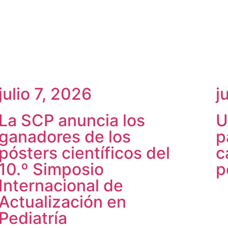
julio 7, 2026
j
La SCP anuncia los
U
ganadores de los
p
pósters científicos del
c
10.º Simposio
p
Internacional de
Actualización en
Pediatría