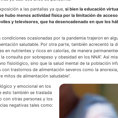
xposición a las pantallas ya que,
si bien la educación virtua
ue hubo menos actividad física por la limitación de acces
iles y televisores, que ha desencadenado en que los hábi
 las condiciones ocasionadas por la pandemia trajeron en a
imentación saludable. Por otra parte, también acrecentó la 
es en nutrientes y ricos en calorías, de manera permanentem
 a la consulta por sobrepeso y obesidad en los NNA”. Así mi
o fisiológico, sino que la salud mental de la población inf
 con trastornos de alimentación severos como la anorexia,
e mitos de alimentación saludable”.
lógico y emocional en los
e esto también se traslada
to con otras personas y los
cias negativas tales como: