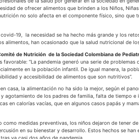
fesionales de la salud por generar en la sociedad en gener
esidad de ofrecer alimentos que brinden a los Niños, Niñas
trición no solo afecta en el componente físico, sino que t
 covid-19, la necesidad se ha hecho más grande y los retos 
tos alimentos, han ocasionado que la salud nutricional de l
l Comité de Nutrición de la Sociedad Colombiana de Pediatr
s favorable: “La pandemia generó una serie de problemas 
cialmente en la población infantil. De igual manera, la po
bilidad y accesibilidad de alimentos que son nutritivos”.
n casa, la alimentación no ha sido la mejor, según el pan
y agotamiento de los padres de familia, falta de tiempo e 
as en calorías vacías, que en algunos casos papás y mamá
o como medidas preventivas, los niños dejaron de tener de
ercusión en su bienestar y desarrollo. Estos hechos se han 
s tras ya casi dos años de pandemia.