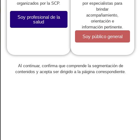
por especialistas para
organizados por la SCP.
brindar
acompañamiento,
Soy profesional de la
orientación e
salud
información pertinente.
Soy público general
Regresar
Al continuar, confirma que comprende la segmentación de
contenidos y acepta ser dirigido a la páigina correspondiente.
¿Por qué regresar al colegio es
necesario para garantizar la salud
de los niños, niñas y
adolescentes?
diciembre 9, 2021