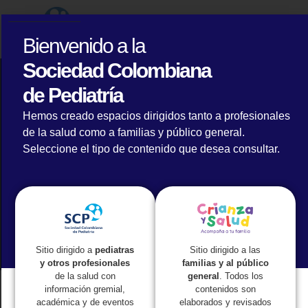
Bienvenido a la
Sociedad Colombiana
de Pediatría
¿Por qué regresar al colegio es necesario
Hemos creado espacios dirigidos tanto a profesionales
para garantizar la salud de los niños, niñas y
de la salud como a familias y público general.
adolescentes?
Seleccione el tipo de contenido que desea consultar.
Sitio dirigido a las
Sitio dirigido a
pediatras
familias y al público
y otros profesionales
general
. Todos los
de la salud con
contenidos son
información gremial,
elaborados y revisados
académica y de eventos