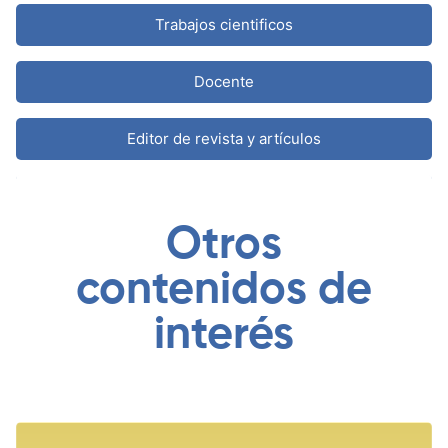
Trabajos cientificos
Docente
Editor de revista y artículos
Ser Expositor
Otros
¿Cuáles son los
contenidos de
requisitos?
interés