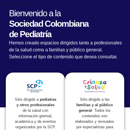
Bienvenido a la
Sociedad Colombiana
de Pediatría
Hemos creado espacios dirigidos tanto a profesionales
Editorial
de la salud como a familias y público general.
Seleccione el tipo de contenido que desea consultar.
La Sociedad Informa
Colombia estuvo invitada al Global Health Consortium en Miami
Sitio dirigido a las
Sitio dirigido a
pediatras
familias y al público
y otros profesionales
general
. Todos los
de la salud con
contenidos son
información gremial,
elaborados y revisados
académica y de eventos
La Dra. Ana Cristina Mariño, Expresidente y Coordinadora del
por especialistas para
organizados por la SCP.
Comité de Vacunas de la Sociedad Colombiana de Pediatría (SCP),