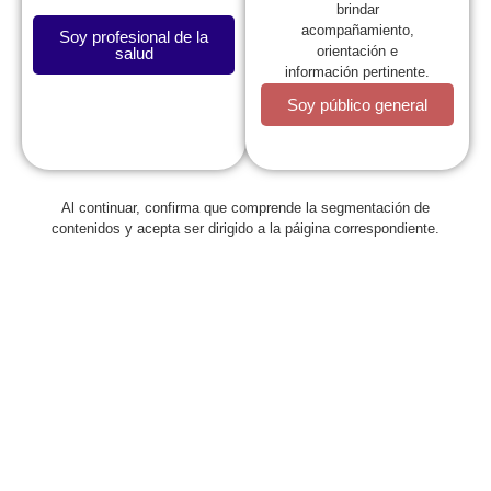
brindar
[…]
acompañamiento,
Soy profesional de la
orientación e
salud
información pertinente.
VER MÁS
Soy público general
Al continuar, confirma que comprende la segmentación de
contenidos y acepta ser dirigido a la páigina correspondiente.
Comunicado
Ser niños en el Siglo XXI, uno de los temas del 31° Congreso
Colombiano de Pediatría
Asistimos en los nuevos tiempos a una reconfiguración del
concepto de niñez, desencadenada por el devenir de los
escenarios posmodernos […]