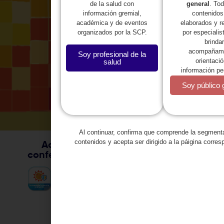
general
. To
de la salud con
contenidos
información gremial,
elaborados y r
académica y de eventos
por especialis
organizados por la SCP.
brindar
acompañami
Soy profesional de la
orientació
salud
información pe
Soy público 
Al continuar, confirma que comprende la segment
contenidos y acepta ser dirigido a la páigina corres
Actualízate con actividades y
conferencias en diferentes campos: