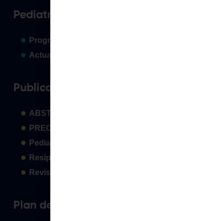
Pediatras
Programas para el pediatra
Actualice o registre sus datos
Publicaciones
ABSTRACT
PRECOP
Pediavoz
Resiped
Revista Crianza & Salud
Plan de actividades