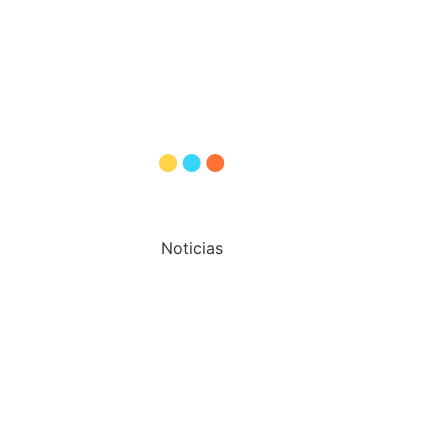
Otras
Noticias
natología reunirá a profesion