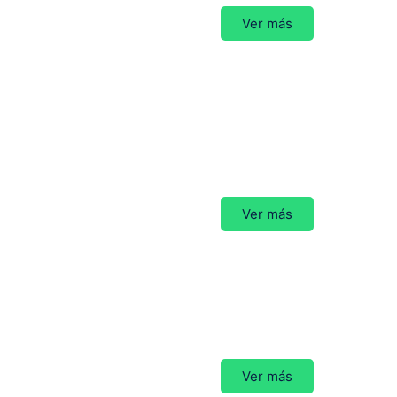
Ver más
del 10.º Simposio
Ver más
n pediátrica del país
Ver más