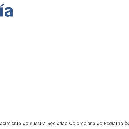
as, la infancia
biana
pediatras, la infancia y la
nacimiento de nuestra Sociedad Colombiana de Pediatría (SC