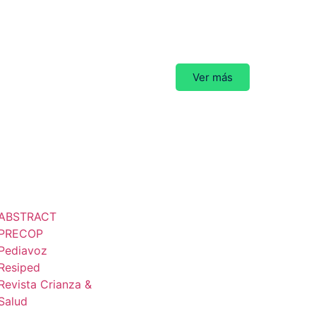
Ver más
Plan de
actividades
ublicaciones
Contacto
ABSTRACT
PRECOP
Pediavoz
Tratamiento
Resiped
Revista Crianza &
datos
Salud