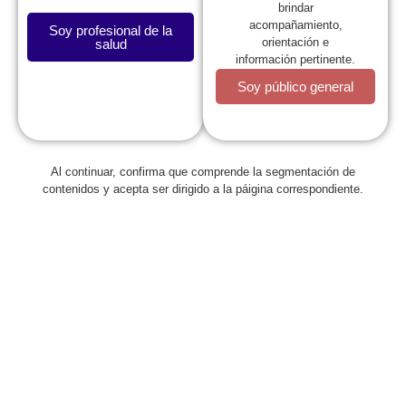
brindar
acompañamiento,
Soy profesional de la
orientación e
salud
información pertinente.
Soy público general
La SCP
Al continuar, confirma que comprende la segmentación de
contenidos y acepta ser dirigido a la páigina correspondiente.
Expresidentes
Comité de Congresos
Capítulos
Estatutos
Reglamentos
Regionales