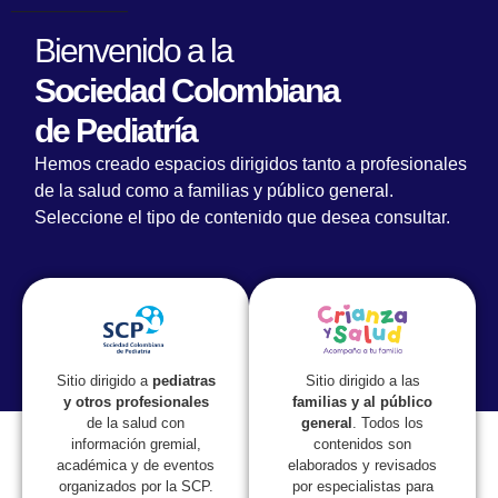
Bienvenido a la
Sociedad Colombiana
de Pediatría
Hemos creado espacios dirigidos tanto a profesionales
de la salud como a familias y público general.
Seleccione el tipo de contenido que desea consultar.
Lorem fistrum por la gloria de mi madre esse jarl aliqua
llevame al sircoo. De la pradera ullamco qué dise usteer
está la cosa muy malar.
Sitio dirigido a las
Sitio dirigido a
pediatras
familias y al público
y otros profesionales
general
. Todos los
de la salud con
contenidos son
información gremial,
elaborados y revisados
académica y de eventos
por especialistas para
organizados por la SCP.