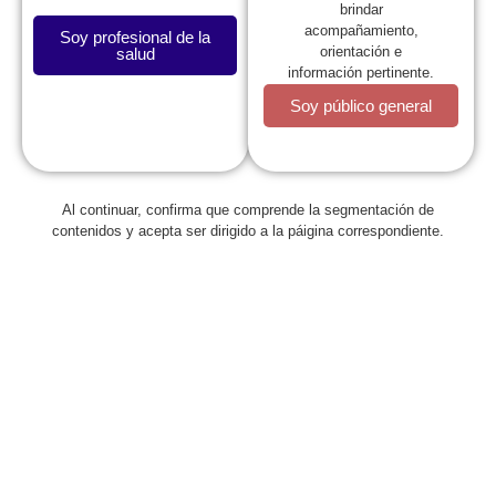
brindar
acompañamiento,
Soy profesional de la
orientación e
salud
información pertinente.
Soy público general
La SCP
Al continuar, confirma que comprende la segmentación de
contenidos y acepta ser dirigido a la páigina correspondiente.
Expresidentes
Comité de Congresos
Capítulos
Estatutos
Reglamentos
Regionales