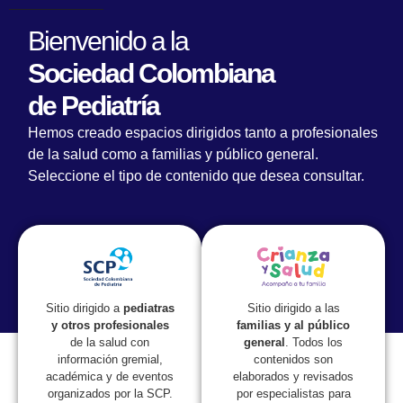
Bienvenido a la
Sociedad Colombiana
de Pediatría
Hemos creado espacios dirigidos tanto a profesionales
de la salud como a familias y público general.
Seleccione el tipo de contenido que desea consultar.
Lorem fistrum por la gloria de mi madre esse jarl aliqua
llevame al sircoo. De la pradera ullamco qué dise usteer
está la cosa muy malar.
Sitio dirigido a las
Sitio dirigido a
pediatras
familias y al público
y otros profesionales
general
. Todos los
de la salud con
contenidos son
información gremial,
elaborados y revisados
académica y de eventos
por especialistas para
organizados por la SCP.