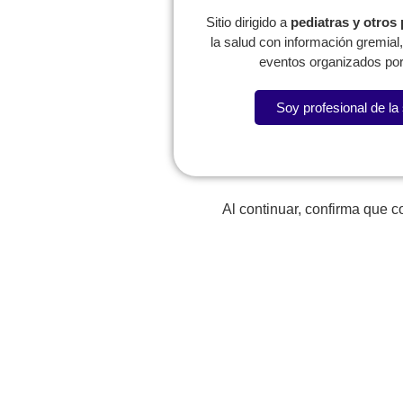
Sitio dirigido a
pediatras y otros
la salud con información gremia
eventos organizados por
Soy profesional de la
Lorem fistrum por la gloria de mi madre esse jarl aliqu
Al continuar, confirma que 
La SCP
Expresidentes
Reg
Comité de
Congresos
W
Capítulos
P