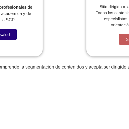
Sitio dirigido a 
 profesionales
de
Todos los conteni
l, académica y de
especialistas
 la SCP.
orientació
 salud
a llevame al sircoo. De la pradera ullamco qué dise usteer 
S
comprende la segmentación de contenidos y acepta ser dirigido a
Publicac
Pediatras
ionales
ABSTR
Programas para el
PRECO
eb regionales
pediatra
Pediavo
lataforma PRIP
Actualice o registre sus