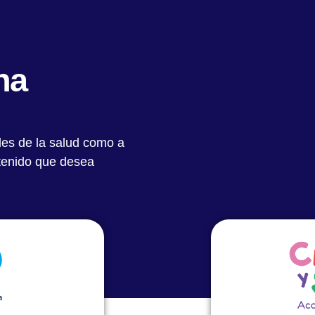
Quiénes Somos
Notas Destacadas
Académic
na
les de la salud como a
ntenido que desea