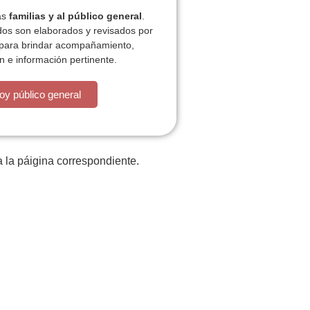
las
familias y al público general
.
dos son elaborados y revisados por
 para brindar acompañamiento,
n e información pertinente.
está la cosa muy malar.
oy público general
 la páigina correspondiente.
iones
Plan de actividades
ACT
Contacto
P
z
Tratamiento datos