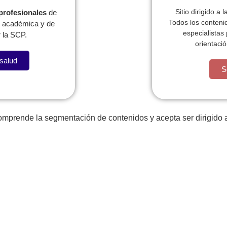
Sitio dirigido a 
 profesionales
de
Todos los conteni
l, académica y de
especialistas
 la SCP.
orientació
 salud
a llevame al sircoo. De la pradera ullamco qué dise usteer 
S
comprende la segmentación de contenidos y acepta ser dirigido a
Publicac
Pediatras
ionales
ABSTR
Programas para el
PRECO
eb regionales
pediatra
Pediavo
lataforma PRIP
Actualice o registre sus