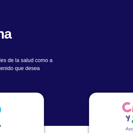
Quiénes Somos
Notas Destacadas
Académic
na
les de la salud como a
ntenido que desea