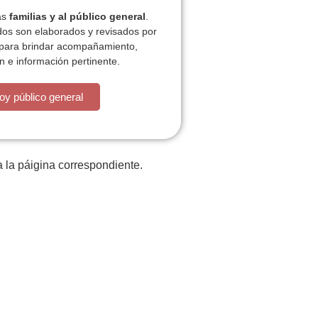
las
familias y al público general
.
dos son elaborados y revisados por
 para brindar acompañamiento,
n e información pertinente.
está la cosa muy malar.
oy público general
 la páigina correspondiente.
iones
Plan de actividades
ACT
Contacto
P
z
Tratamiento datos