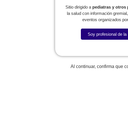
Sitio dirigido a
pediatras y otros
la salud con información gremia
eventos organizados por
Soy profesional de la
Lorem fistrum por la gloria de mi madre esse jarl aliqu
Al continuar, confirma que 
La SCP
Expresidentes
Reg
Comité de
Congresos
W
Capítulos
P