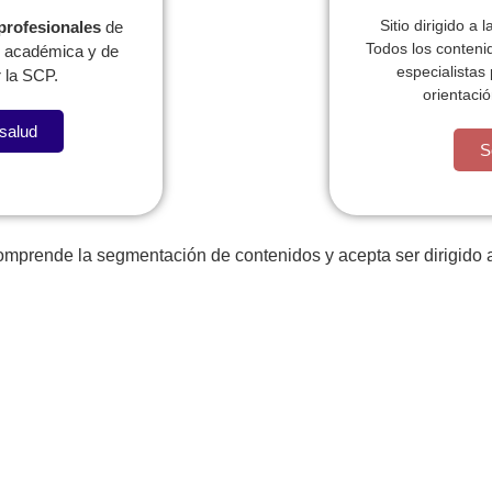
Sitio dirigido a 
 profesionales
de
Todos los conteni
l, académica y de
especialistas
 la SCP.
orientació
 salud
a llevame al sircoo. De la pradera ullamco qué dise usteer 
S
comprende la segmentación de contenidos y acepta ser dirigido a
Publicac
Pediatras
ionales
ABSTR
Programas para el
PRECO
eb regionales
pediatra
Pediavo
lataforma PRIP
Actualice o registre sus