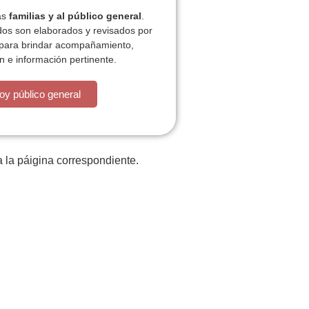
las
familias y al público general
.
dos son elaborados y revisados por
 para brindar acompañamiento,
n e información pertinente.
está la cosa muy malar.
oy público general
 la páigina correspondiente.
iones
Plan de actividades
ACT
Contacto
P
z
Tratamiento datos