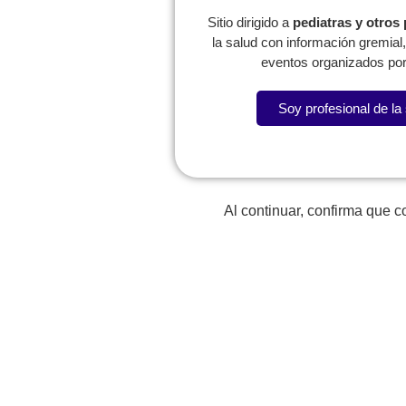
Sitio dirigido a
pediatras y otros
la salud con información gremia
eventos organizados por
Soy profesional de la
Lorem fistrum por la gloria de mi madre esse jarl aliqu
Al continuar, confirma que 
La SCP
Expresidentes
Reg
Comité de
Congresos
W
Capítulos
P