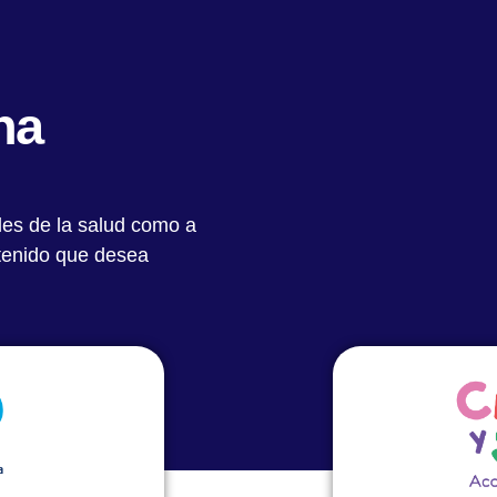
Quiénes Somos
Notas Destacadas
Académic
na
les de la salud como a
ntenido que desea