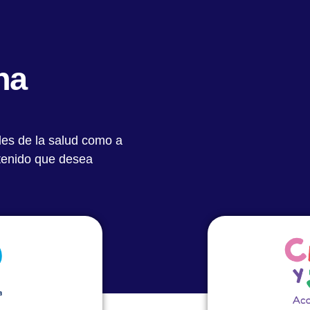
Quiénes Somos
Notas Destacadas
Académic
na
les de la salud como a
para una
ntenido que desea
: working