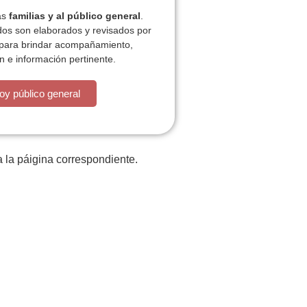
las
familias y al público general
.
dos son elaborados y revisados por
 para brindar acompañamiento,
n e información pertinente.
oy público general
 la páigina correspondiente.