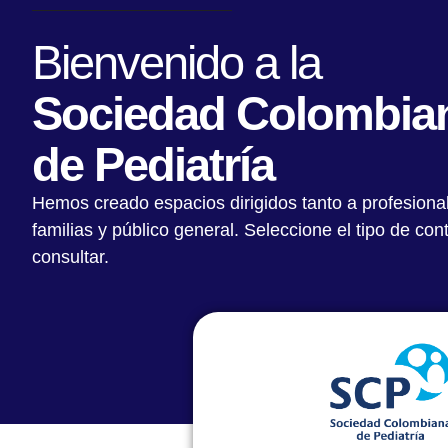
Bienvenido a la
Sociedad Colombia
de Pediatría
Hemos creado espacios dirigidos tanto a profesiona
AAP y SCP: trabajando juntos 
familias y público general. Seleccione el tipo de co
mejor salud infantil (AAP & SCP
consultar.
together to better child health)