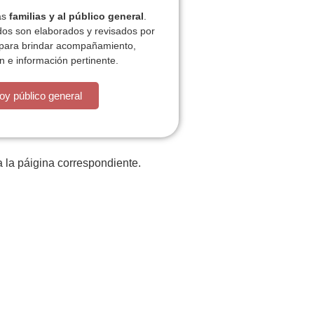
las
familias y al público general
.
dos son elaborados y revisados por
 para brindar acompañamiento,
n e información pertinente.
está la cosa muy malar.
oy público general
 la páigina correspondiente.
iones
Plan de actividades
ACT
Contacto
P
z
Tratamiento datos