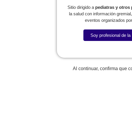
Sitio dirigido a
pediatras y otros
la salud con información gremia
eventos organizados por
Soy profesional de la
Lorem fistrum por la gloria de mi madre esse jarl aliqu
Al continuar, confirma que 
La SCP
Expresidentes
Reg
Comité de
Congresos
W
Capítulos
P