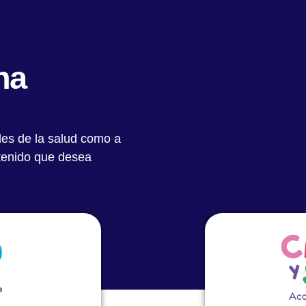
Quiénes Somos
Notas Destacadas
Académic
na
les de la salud como a
ntenido que desea