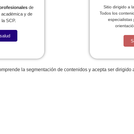
Sitio dirigido a 
 profesionales
de
Todos los conteni
l, académica y de
especialistas
 la SCP.
orientació
 salud
a llevame al sircoo. De la pradera ullamco qué dise usteer 
S
comprende la segmentación de contenidos y acepta ser dirigido a
Publicac
Pediatras
ionales
ABSTR
Programas para el
PRECO
eb regionales
pediatra
Pediavo
lataforma PRIP
Actualice o registre sus