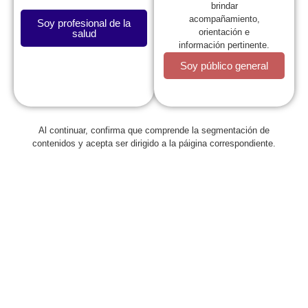
brindar
acompañamiento,
Soy profesional de la
orientación e
salud
información pertinente.
Soy público general
Al continuar, confirma que comprende la segmentación de
Regresar
contenidos y acepta ser dirigido a la páigina correspondiente.
Participe en la convocatoria
‘Monumento Centenario’: 100
años de la Sociedad Colombiana
de Pediatría
junio 15, 2016