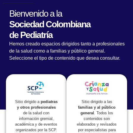
Bienvenido a la
Sociedad Colombiana
de Pediatría
Participe en la convocatoria ‘Monumento
Hemos creado espacios dirigidos tanto a profesionales
Centenario’: 100 años de la Sociedad
de la salud como a familias y público general.
Colombiana de Pediatría
Seleccione el tipo de contenido que desea consultar.
Sitio dirigido a las
Sitio dirigido a
pediatras
familias y al público
y otros profesionales
general
. Todos los
de la salud con
contenidos son
información gremial,
elaborados y revisados
académica y de eventos
por especialistas para
organizados por la SCP.