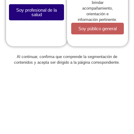
brindar
acompañamiento,
Soy profesional de la
orientación e
salud
información pertinente.
Soy público general
Al continuar, confirma que comprende la segmentación de
Regresar
contenidos y acepta ser dirigido a la páigina correspondiente.
Asamblea General Extraordinaria
de la SCP se desarrolló en
Barranquilla
abril 27, 2018