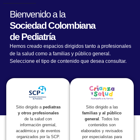
Bienvenido a la
Sociedad Colombiana
de Pediatría
Asamblea General Extraordinaria de la SCP
Hemos creado espacios dirigidos tanto a profesionales
se desarrolló en Barranquilla
de la salud como a familias y público general.
Seleccione el tipo de contenido que desea consultar.
Sitio dirigido a las
Sitio dirigido a
pediatras
familias y al público
y otros profesionales
general
. Todos los
de la salud con
contenidos son
información gremial,
elaborados y revisados
académica y de eventos
por especialistas para
organizados por la SCP.