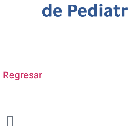
Barranquilla: Simposio Regional 
Actualización en Vacunas de la S
capital del Atlántico
Regresar
Barranquilla: Simposio R
llegó a la capital del Atlán