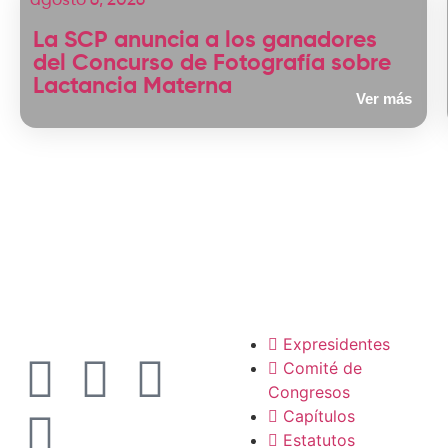
agosto 6, 2026
La SCP anuncia a los ganadores
del Concurso de Fotografía sobre
Lactancia Materna
Ver más
La SCP
Expresidentes
Comité de
Congresos
Capítulos
Estatutos