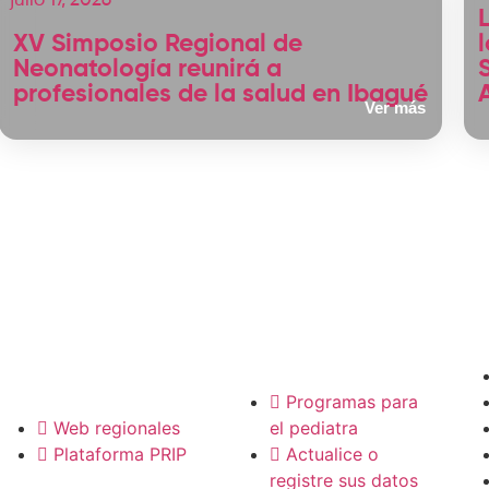
julio 17, 2026
XV Simposio Regional de
Neonatología reunirá a
profesionales de la salud en Ibagué
Ver más
P
Pediatras
Regionales
Programas para
Web regionales
el pediatra
Plataforma PRIP
Actualice o
registre sus datos