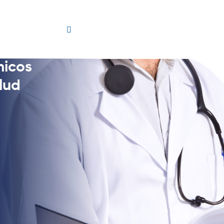
hicos
lud