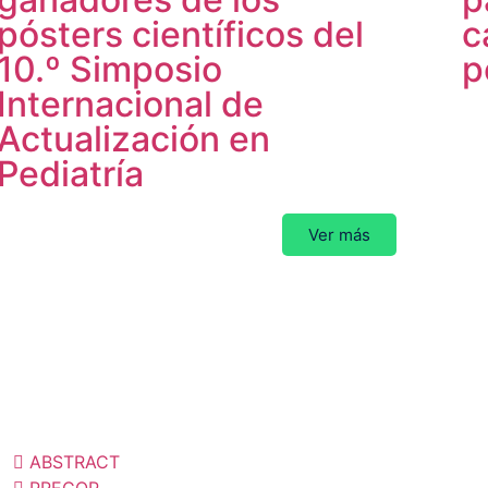
pósters científicos del
c
10.º Simposio
p
Internacional de
Actualización en
Pediatría
Ver más
Plan de
actividades
ublicaciones
Contacto
ABSTRACT
PRECOP