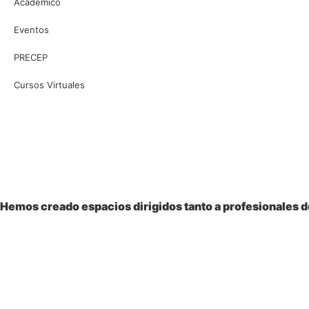
Académico
Eventos
PRECEP
Cursos Virtuales
Bienvenido a la
Sociedad Colombiana
de Pediatría
Hemos creado espacios dirigidos tanto a profesionales de