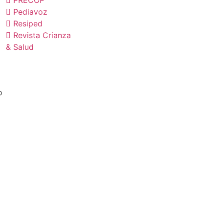
Pediavoz
Tratamiento
Resiped
Revista Crianza
datos
& Salud
personales
o