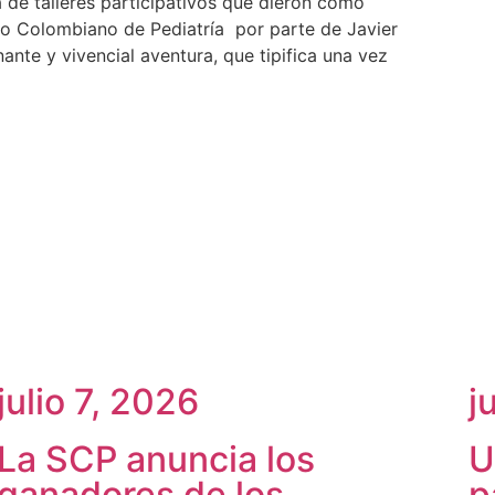
 de talleres participativos que dieron como
eso Colombiano de Pediatría por parte de Javier
nte y vivencial aventura, que tipifica una vez
julio 7, 2026
j
La SCP anuncia los
U
ganadores de los
p