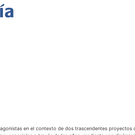
so contado por
universo contado por los n
tagonistas en el contexto de dos trascendentes proyectos 