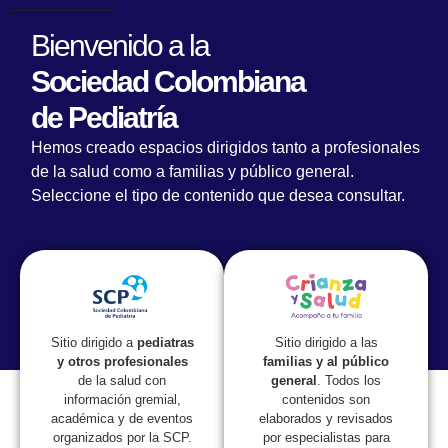
Bienvenido a la
Sociedad Colombiana
de Pediatría
Casos clínicos
Hemos creado espacios dirigidos tanto a profesionales
de la salud como a familias y público general.
Caso #10. Fallo de medro en recién
nacidos y lactantes
Seleccione el tipo de contenido que desea consultar.
Edad:
2 meses y 10 días
Natural y procedente:
Ciudad Bolívar - Antioquia
Sexo:
Sitio dirigido a las
Sitio dirigido a
pediatras
Masculino
familias y al público
y otros profesionales
general
. Todos los
de la salud con
Fecha de ingreso:
contenidos son
información gremial,
No registra
elaborados y revisados
académica y de eventos
por especialistas para
organizados por la SCP.