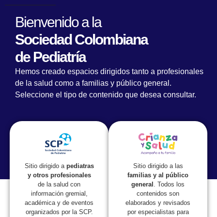
Bienvenido a la
Sociedad Colombiana
Certificado VII
de Pediatría
Hemos creado espacios dirigidos tanto a profesionales
Simposio internacional
de la salud como a familias y público general.
Seleccione el tipo de contenido que desea consultar.
de actualización en
pediatra
Sitio dirigido a las
Sitio dirigido a
pediatras
familias y al público
y otros profesionales
general
. Todos los
de la salud con
contenidos son
información gremial,
elaborados y revisados
académica y de eventos
por especialistas para
organizados por la SCP.