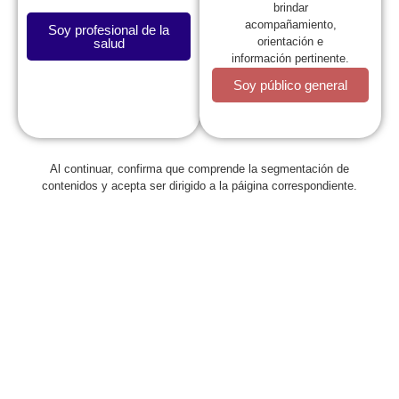
brindar
acompañamiento,
Soy profesional de la
orientación e
salud
información pertinente.
Soy público general
La SCP
Al continuar, confirma que comprende la segmentación de
Expresidentes
contenidos y acepta ser dirigido a la páigina correspondiente.
Comité de Congresos
Capítulos
Estatutos
Reglamentos
Regionales
Web regionales