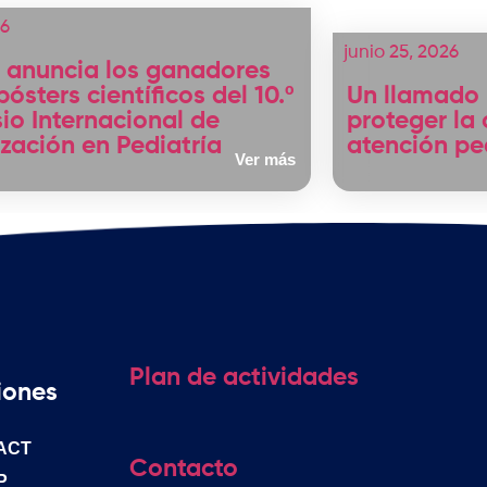
26
junio 25, 2026
 anuncia los ganadores
pósters científicos del 10.º
Un llamado 
io Internacional de
proteger la
ización en Pediatría
atención ped
Ver más
Plan de actividades
iones
ACT
Contacto
P