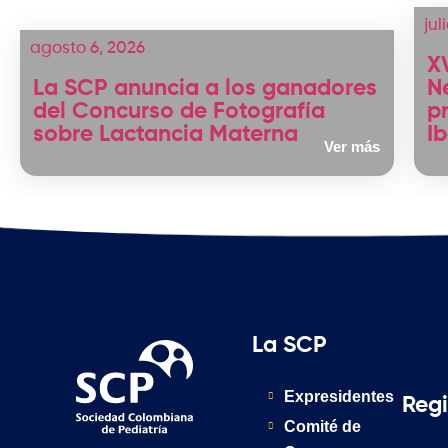
jul
agosto 6, 2026
X
La SCP anuncia a los ganadores
N
del Concurso de Fotografía
p
sobre Lactancia Materna
I
Ver más
La SCP
Expresidentes
Reg
Comité de