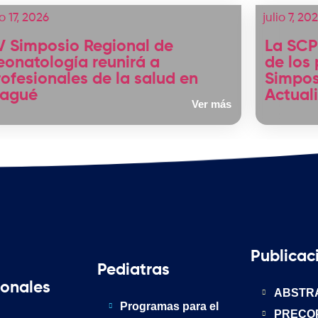
io 17, 2026
julio 7, 20
V Simposio Regional de
La SCP
eonatología reunirá a
de los 
rofesionales de la salud en
Simpos
bagué
Actual
Ver más
Publicac
Pediatras
ionales
ABSTR
Programas para el
PRECO