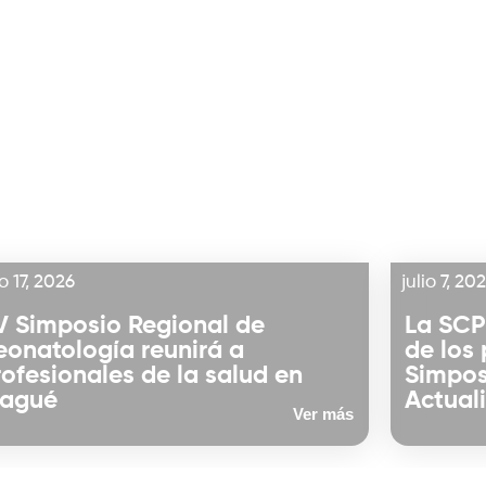
io 17, 2026
julio 7, 20
V Simposio Regional de
La SCP
eonatología reunirá a
de los 
rofesionales de la salud en
Simpos
bagué
Actual
Ver más