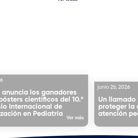
26
junio 25, 2026
 anuncia los ganadores
pósters científicos del 10.º
Un llamado 
io Internacional de
proteger la
ización en Pediatría
atención ped
Ver más