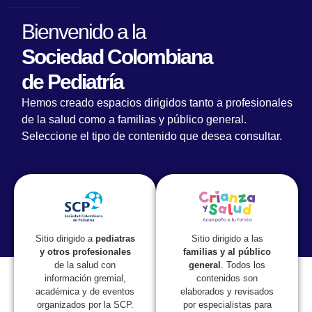
Bienvenido a la
Sociedad Colombiana
de Pediatría
Comunicado oficial acerca del panorama
Hemos creado espacios dirigidos tanto a profesionales
COVID-19 en pediatría
de la salud como a familias y público general.
Seleccione el tipo de contenido que desea consultar.
Sitio dirigido a las
Sitio dirigido a
pediatras
familias y al público
y otros profesionales
general
. Todos los
de la salud con
contenidos son
información gremial,
elaborados y revisados
académica y de eventos
por especialistas para
organizados por la SCP.