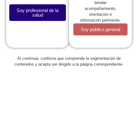
brindar
acompañamiento,
Soy profesional de la
orientación e
salud
información pertinente.
Soy público general
Al continuar, confirma que comprende la segmentación de
Regresar
contenidos y acepta ser dirigido a la páigina correspondiente.
Comunicado oficial acerca del
panorama COVID-19 en pediatría
abril 15, 2021
Descargar comunicado