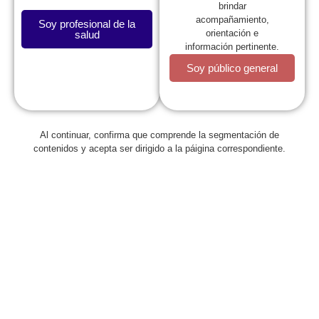
brindar
acompañamiento,
Soy profesional de la
orientación e
salud
información pertinente.
Soy público general
Al continuar, confirma que comprende la segmentación de
Regresar
contenidos y acepta ser dirigido a la páigina correspondiente.
Comunicados Sociedad
Colombiana de Pediatría sobre la
falta de atención a un menor y el
escándalo en medios
octubre 6, 2015