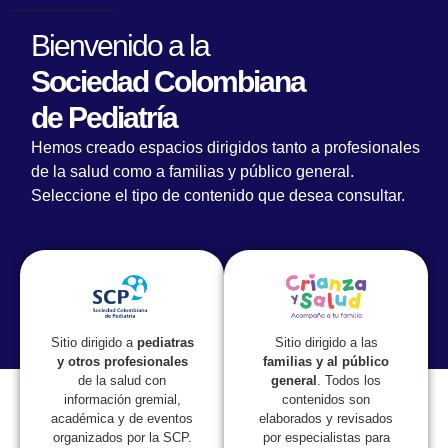
Bienvenido a la
Sociedad Colombiana
de Pediatría
Comunicados Sociedad Colombiana de
Hemos creado espacios dirigidos tanto a profesionales
Pediatría sobre la falta de atención a un
de la salud como a familias y público general.
menor y el escándalo en medios
Seleccione el tipo de contenido que desea consultar.
Sitio dirigido a las
Sitio dirigido a
pediatras
familias y al público
y otros profesionales
general
. Todos los
de la salud con
contenidos son
información gremial,
elaborados y revisados
académica y de eventos
por especialistas para
organizados por la SCP.