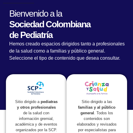
Bienvenido a la
Sociedad Colombiana
de Pediatría
Hemos creado espacios dirigidos tanto a profesionales
de la salud como a familias y público general.
Seleccione el tipo de contenido que desea consultar.
Lorem fistrum por la gloria de mi madre esse jarl aliqua
llevame al sircoo. De la pradera ullamco qué dise usteer
está la cosa muy malar.
Sitio dirigido a las
Sitio dirigido a
pediatras
familias y al público
y otros profesionales
general
. Todos los
de la salud con
contenidos son
información gremial,
elaborados y revisados
académica y de eventos
por especialistas para
organizados por la SCP.