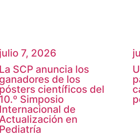
julio 7, 2026
j
La SCP anuncia los
U
ganadores de los
p
pósters científicos del
c
10.º Simposio
p
Internacional de
Actualización en
Pediatría