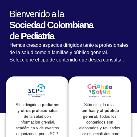
Bienvenido a la
Sociedad Colombiana
de Pediatría
Hemos creado espacios dirigidos tanto a profesionales
de la salud como a familias y público general.
Seleccione el tipo de contenido que desea consultar.
Lorem fistrum por la gloria de mi madre esse jarl aliqua
llevame al sircoo. De la pradera ullamco qué dise usteer
está la cosa muy malar.
Sitio dirigido a las
Sitio dirigido a
pediatras
familias y al público
y otros profesionales
general
. Todos los
de la salud con
contenidos son
información gremial,
elaborados y revisados
académica y de eventos
por especialistas para
organizados por la SCP.