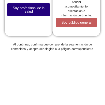
brindar
acompañamiento,
Soy profesional de la
orientación e
salud
información pertinente.
Soy público general
La SCP
Al continuar, confirma que comprende la segmentación de
contenidos y acepta ser dirigido a la páigina correspondiente.
Expresidentes
Comité de Congresos
Capítulos
Estatutos
Reglamentos
Regionales