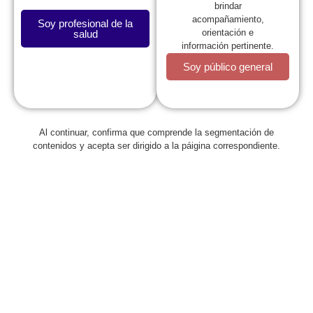
brindar
acompañamiento,
Soy profesional de la
orientación e
salud
información pertinente.
Soy público general
Al continuar, confirma que comprende la segmentación de
Regresar
contenidos y acepta ser dirigido a la páigina correspondiente.
Curso Internacional sobre
Enfermedades Renales
Hereditarias en Pediatría
octubre 2, 2025