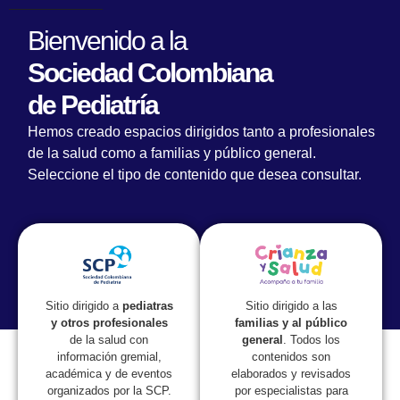
Bienvenido a la
Sociedad Colombiana
de Pediatría
Curso Internacional sobre Enfermedades
Hemos creado espacios dirigidos tanto a profesionales
Renales Hereditarias en Pediatría
de la salud como a familias y público general.
Seleccione el tipo de contenido que desea consultar.
Sitio dirigido a las
Sitio dirigido a
pediatras
familias y al público
y otros profesionales
general
. Todos los
de la salud con
contenidos son
información gremial,
elaborados y revisados
académica y de eventos
por especialistas para
organizados por la SCP.