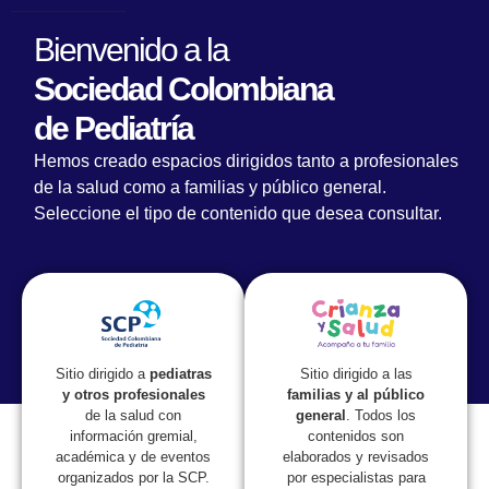
Bienvenido a la
Sociedad Colombiana
de Pediatría
Hemos creado espacios dirigidos tanto a profesionales
de la salud como a familias y público general.
Seleccione el tipo de contenido que desea consultar.
Lorem fistrum por la gloria de mi madre esse jarl aliqua
llevame al sircoo. De la pradera ullamco qué dise usteer
está la cosa muy malar.
Sitio dirigido a las
Sitio dirigido a
pediatras
familias y al público
y otros profesionales
general
. Todos los
de la salud con
contenidos son
información gremial,
elaborados y revisados
académica y de eventos
por especialistas para
organizados por la SCP.