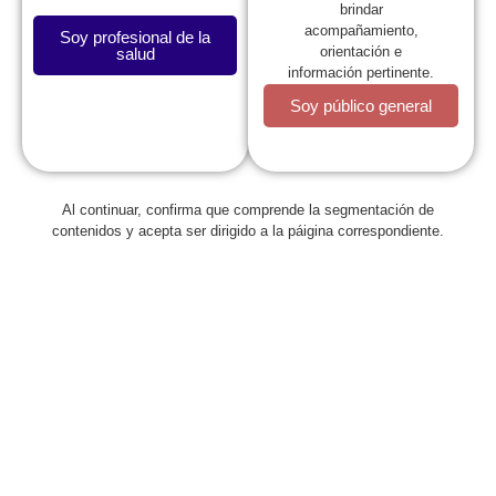
brindar
acompañamiento,
Soy profesional de la
orientación e
salud
información pertinente.
Soy público general
La SCP
Al continuar, confirma que comprende la segmentación de
contenidos y acepta ser dirigido a la páigina correspondiente.
Expresidentes
Comité de Congresos
Capítulos
Estatutos
Reglamentos
Regionales