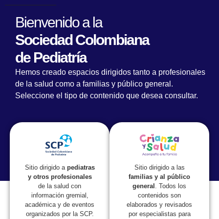
Bienvenido a la
Sociedad Colombiana
de Pediatría
Hemos creado espacios dirigidos tanto a profesionales
de la salud como a familias y público general.
Seleccione el tipo de contenido que desea consultar.
Lorem fistrum por la gloria de mi madre esse jarl aliqua
llevame al sircoo. De la pradera ullamco qué dise usteer
está la cosa muy malar.
Sitio dirigido a las
Sitio dirigido a
pediatras
familias y al público
y otros profesionales
general
. Todos los
de la salud con
contenidos son
información gremial,
elaborados y revisados
académica y de eventos
por especialistas para
organizados por la SCP.