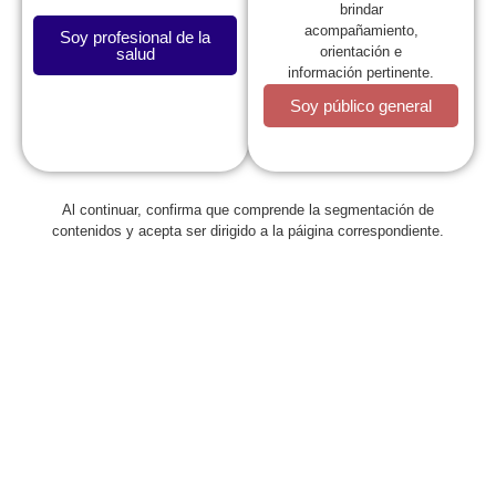
brindar
acompañamiento,
Soy profesional de la
orientación e
salud
información pertinente.
Soy público general
La SCP
Al continuar, confirma que comprende la segmentación de
contenidos y acepta ser dirigido a la páigina correspondiente.
Expresidentes
Comité de Congresos
Capítulos
Estatutos
Reglamentos
Regionales