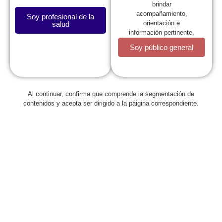
brindar
acompañamiento,
Soy profesional de la
orientación e
salud
información pertinente.
Soy público general
La SCP
Al continuar, confirma que comprende la segmentación de
contenidos y acepta ser dirigido a la páigina correspondiente.
Expresidentes
Comité de Congresos
Capítulos
Estatutos
Reglamentos
Regionales