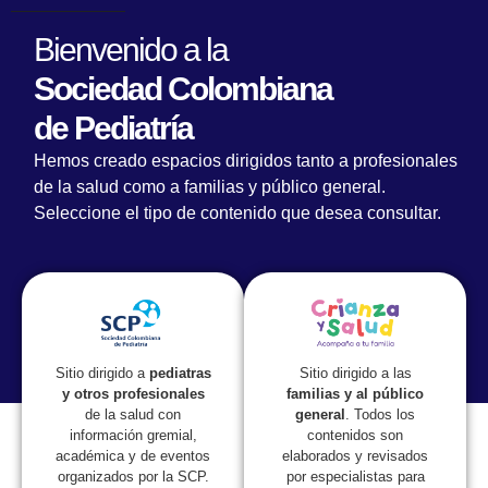
Bienvenido a la
Sociedad Colombiana
de Pediatría
Hemos creado espacios dirigidos tanto a profesionales
de la salud como a familias y público general.
Seleccione el tipo de contenido que desea consultar.
Lorem fistrum por la gloria de mi madre esse jarl aliqua
llevame al sircoo. De la pradera ullamco qué dise usteer
está la cosa muy malar.
Sitio dirigido a las
Sitio dirigido a
pediatras
familias y al público
y otros profesionales
general
. Todos los
de la salud con
contenidos son
información gremial,
elaborados y revisados
académica y de eventos
por especialistas para
organizados por la SCP.