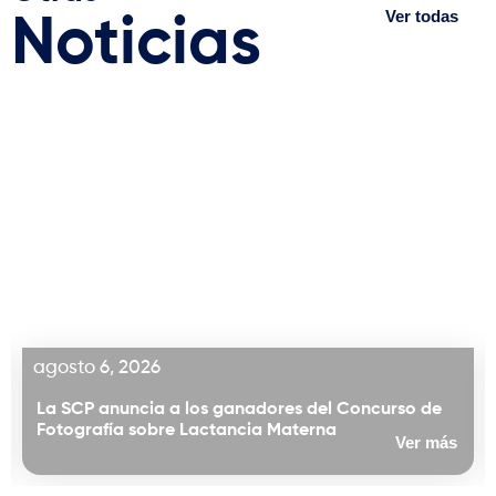
Ver todas
Noticias
to 6, 2026
julio 17
CP anuncia a los ganadores del Concurso de
XV Sim
grafía sobre Lactancia Materna
profes
Ver más