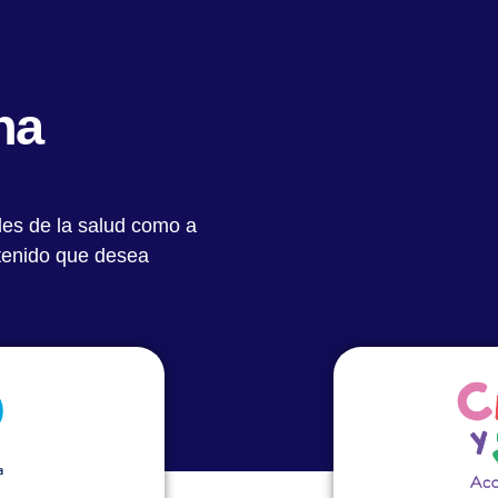
Quiénes Somos
Notas Destacadas
Académic
na
les de la salud como a
do con la
ntenido que desea
lás