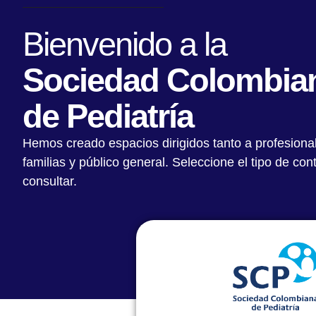
Bienvenido a la
Sociedad Colombia
de Pediatría
Hemos creado espacios dirigidos tanto a profesiona
Dr. Mauricio Guerrero reconoci
familias y público general. Seleccione el tipo de co
Medalla Barrancas de San Nico
consultar.