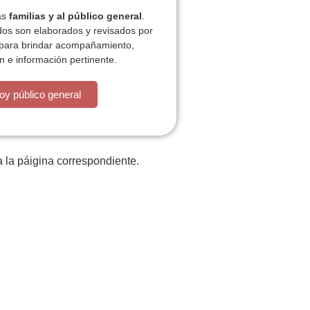
las
familias y al público general
.
dos son elaborados y revisados por
 para brindar acompañamiento,
n e información pertinente.
oy público general
 la páigina correspondiente.