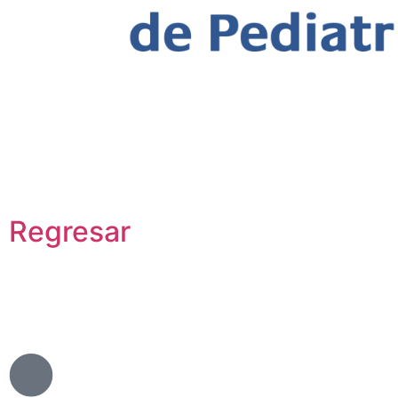
Municipio de El Socorro vivió las
Itinerantes Pediátricas de nuestr
Santander
Regresar
Municipio de El Socorro vi
nuestra regional Santand