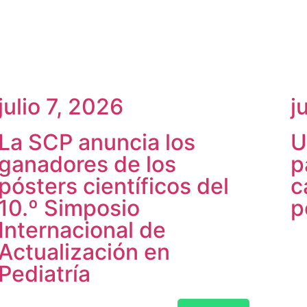
julio 7, 2026
j
La SCP anuncia los
U
ganadores de los
p
pósters científicos del
c
10.º Simposio
p
Internacional de
Actualización en
Pediatría