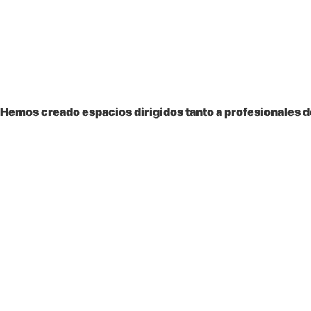
Bienvenido a la
Sociedad Colombiana
de Pediatría
Hemos creado espacios dirigidos tanto a profesionales de