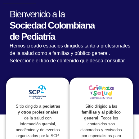
Bienvenido a la
Sociedad Colombiana
de Pediatría
El stress tóxico, otra de las conferencias
Hemos creado espacios dirigidos tanto a profesionales
destacadas del V Simposio en ‘La Heroica’
de la salud como a familias y público general.
Seleccione el tipo de contenido que desea consultar.
Sitio dirigido a las
Sitio dirigido a
pediatras
familias y al público
y otros profesionales
general
. Todos los
de la salud con
contenidos son
información gremial,
elaborados y revisados
académica y de eventos
por especialistas para
organizados por la SCP.