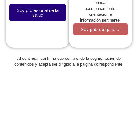
brindar
acompañamiento,
Soy profesional de la
orientación e
salud
información pertinente.
Soy público general
Al continuar, confirma que comprende la segmentación de
Regresar
contenidos y acepta ser dirigido a la páigina correspondiente.
El stress tóxico, otra de las
conferencias destacadas del V
Simposio en ‘La Heroica’
febrero 6, 2016