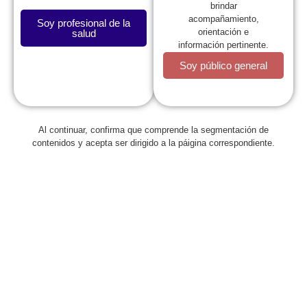
brindar
acompañamiento,
Soy profesional de la
orientación e
salud
información pertinente.
Soy público general
La SCP
Al continuar, confirma que comprende la segmentación de
contenidos y acepta ser dirigido a la páigina correspondiente.
Expresidentes
Comité de Congresos
Capítulos
Estatutos
Reglamentos
Regionales