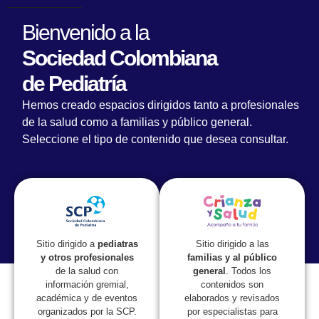
Bienvenido a la
Sociedad Colombiana
de Pediatría
Hemos creado espacios dirigidos tanto a profesionales
de la salud como a familias y público general.
Seleccione el tipo de contenido que desea consultar.
Lorem fistrum por la gloria de mi madre esse jarl aliqua
llevame al sircoo. De la pradera ullamco qué dise usteer
está la cosa muy malar.
Sitio dirigido a las
Sitio dirigido a
pediatras
familias y al público
y otros profesionales
general
. Todos los
de la salud con
contenidos son
información gremial,
elaborados y revisados
académica y de eventos
por especialistas para
organizados por la SCP.