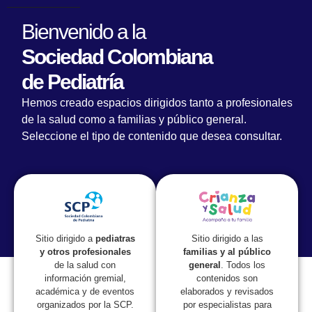
Bienvenido a la
Sociedad Colombiana
de Pediatría
Elegida la nueva Junta Directiva Nacional
Hemos creado espacios dirigidos tanto a profesionales
de la Sociedad Colombiana de Pediatría,
de la salud como a familias y público general.
periodo 2018 – 2020
Seleccione el tipo de contenido que desea consultar.
Sitio dirigido a las
Sitio dirigido a
pediatras
familias y al público
y otros profesionales
general
. Todos los
de la salud con
contenidos son
información gremial,
elaborados y revisados
académica y de eventos
por especialistas para
organizados por la SCP.