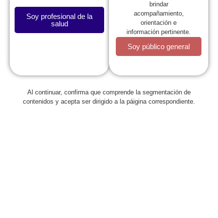
brindar
acompañamiento,
Soy profesional de la
orientación e
salud
información pertinente.
Soy público general
Al continuar, confirma que comprende la segmentación de
Regresar
contenidos y acepta ser dirigido a la páigina correspondiente.
Elegida la nueva Junta Directiva
Nacional de la Sociedad
Colombiana de Pediatría, periodo
2018 – 2020
septiembre 14, 2017