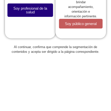
brindar
acompañamiento,
Soy profesional de la
orientación e
salud
información pertinente.
Soy público general
La SCP
Al continuar, confirma que comprende la segmentación de
contenidos y acepta ser dirigido a la páigina correspondiente.
Expresidentes
Comité de Congresos
Capítulos
Estatutos
Reglamentos
Regionales