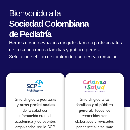
Bienvenido a la
Sociedad Colombiana
de Pediatría
Hemos creado espacios dirigidos tanto a profesionales
de la salud como a familias y público general.
Seleccione el tipo de contenido que desea consultar.
Lorem fistrum por la gloria de mi madre esse jarl aliqua
llevame al sircoo. De la pradera ullamco qué dise usteer
está la cosa muy malar.
Sitio dirigido a las
Sitio dirigido a
pediatras
familias y al público
y otros profesionales
general
. Todos los
de la salud con
contenidos son
información gremial,
elaborados y revisados
académica y de eventos
por especialistas para
organizados por la SCP.