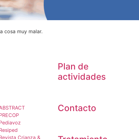
 la cosa muy malar.
Plan de
actividades
ublicaciones
Contacto
ABSTRACT
PRECOP
Pediavoz
Resiped
Revista Crianza &