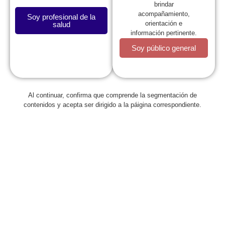
brindar
acompañamiento,
Soy profesional de la
orientación e
salud
información pertinente.
Soy público general
Al continuar, confirma que comprende la segmentación de
Regresar
contenidos y acepta ser dirigido a la páigina correspondiente.
I Simposio de seguimiento
respiratorio del prematuro
abril 14, 2023
La Fundación Neumológica Colombiana lo invita a