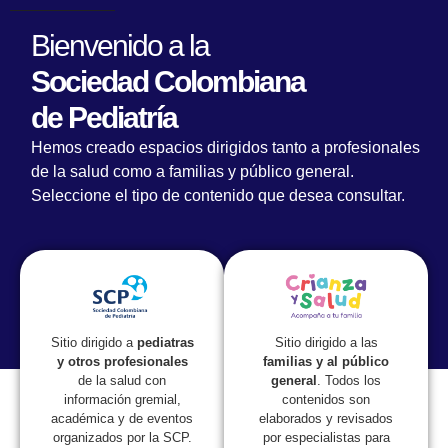
Bienvenido a la
Sociedad Colombiana
de Pediatría
I Simposio de seguimiento respiratorio del
Hemos creado espacios dirigidos tanto a profesionales
prematuro
de la salud como a familias y público general.
Seleccione el tipo de contenido que desea consultar.
Sitio dirigido a las
Sitio dirigido a
pediatras
familias y al público
y otros profesionales
general
. Todos los
de la salud con
contenidos son
información gremial,
elaborados y revisados
académica y de eventos
por especialistas para
organizados por la SCP.