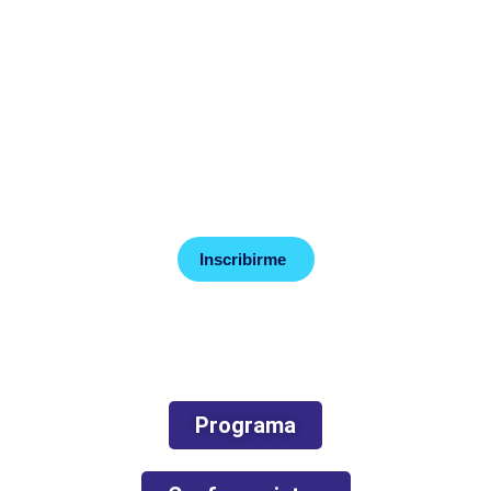
La Sociedad Colombiana de Pediatría se complace en
presentar el III Congreso Nacional de Residentes de
Pediatría. Un espacio de formación y actualización
académica dirigida exclusivamente a los residentes de
pediatría.
Medellín | Centro de Eventos El Tesoro
¡Lo esperamos los próximos 28 y 29 de abril de 2023!
Inscribirme
Programa