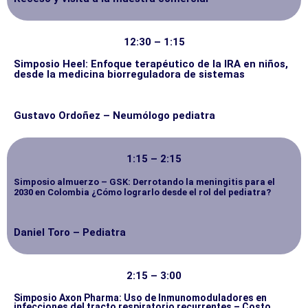
12:30 – 1:15
Simposio Heel: Enfoque terapéutico de la IRA en niños,
desde la medicina biorreguladora de sistemas
Gustavo Ordoñez – Neumólogo pediatra
1:15 – 2:15
Simposio almuerzo – GSK: Derrotando la meningitis para el
2030 en Colombia ¿Cómo lograrlo desde el rol del pediatra?
Daniel Toro – Pediatra
2:15 – 3:00
Simposio Axon Pharma: Uso de Inmunomoduladores en
infecciones del tracto respiratorio recurrentes – Costo