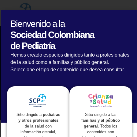
Bienvenido a la
Sociedad Colombiana
de Pediatría
Industria farmacéutica y de consumo
nacional, comprometida con la labor
Hemos creado espacios dirigidos tanto a profesionales
pediátrica y el bienestar de las familias
de la salud como a familias y público general.
Seleccione el tipo de contenido que desea consultar.
Sitio dirigido a las
Sitio dirigido a
pediatras
familias y al público
y otros profesionales
general
. Todos los
de la salud con
contenidos son
información gremial,