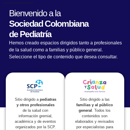
Bienvenido a la
Sociedad Colombiana
de Pediatría
Hemos creado espacios dirigidos tanto a profesionales
de la salud como a familias y público general.
Seleccione el tipo de contenido que desea consultar.
Lorem fistrum por la gloria de mi madre esse jarl aliqua
llevame al sircoo. De la pradera ullamco qué dise usteer
está la cosa muy malar.
Sitio dirigido a las
Sitio dirigido a
pediatras
familias y al público
y otros profesionales
general
. Todos los
de la salud con
contenidos son
información gremial,
elaborados y revisados
académica y de eventos
por especialistas para
organizados por la SCP.