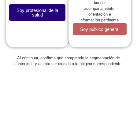
brindar
acompañamiento,
Soy profesional de la
orientación e
salud
información pertinente.
Soy público general
La SCP
Al continuar, confirma que comprende la segmentación de
contenidos y acepta ser dirigido a la páigina correspondiente.
Expresidentes
Comité de Congresos
Capítulos
Estatutos
Reglamentos
Regionales