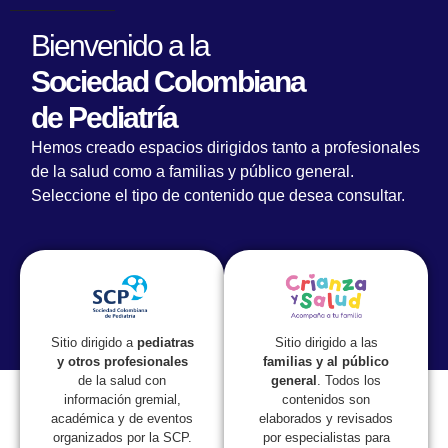
Bienvenido a la
Sociedad Colombiana
de Pediatría
Hemos creado espacios dirigidos tanto a profesionales
de la salud como a familias y público general.
Seleccione el tipo de contenido que desea consultar.
Lorem fistrum por la gloria de mi madre esse jarl aliqua
llevame al sircoo. De la pradera ullamco qué dise usteer
está la cosa muy malar.
Sitio dirigido a las
Sitio dirigido a
pediatras
familias y al público
y otros profesionales
general
. Todos los
de la salud con
contenidos son
información gremial,
elaborados y revisados
académica y de eventos
por especialistas para
organizados por la SCP.