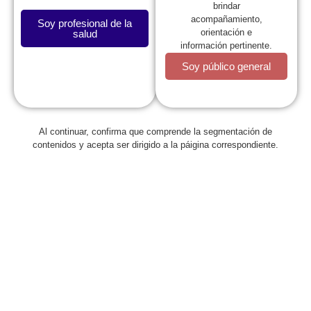
brindar
acompañamiento,
Soy profesional de la
orientación e
salud
información pertinente.
Soy público general
La SCP
Al continuar, confirma que comprende la segmentación de
contenidos y acepta ser dirigido a la páigina correspondiente.
Expresidentes
Comité de Congresos
Capítulos
Estatutos
Reglamentos
Regionales