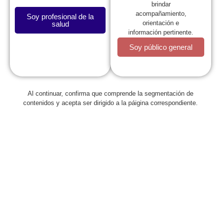
brindar
acompañamiento,
Soy profesional de la
orientación e
salud
información pertinente.
Soy público general
La SCP
Al continuar, confirma que comprende la segmentación de
contenidos y acepta ser dirigido a la páigina correspondiente.
Expresidentes
Comité de Congresos
Capítulos
Estatutos
Reglamentos
Regionales