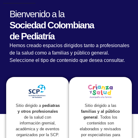
Bienvenido a la
Sociedad Colombiana
de Pediatría
Hemos creado espacios dirigidos tanto a profesionales
de la salud como a familias y público general.
Seleccione el tipo de contenido que desea consultar.
Lorem fistrum por la gloria de mi madre esse jarl aliqua
llevame al sircoo. De la pradera ullamco qué dise usteer
está la cosa muy malar.
Sitio dirigido a las
Sitio dirigido a
pediatras
familias y al público
y otros profesionales
general
. Todos los
de la salud con
contenidos son
información gremial,
elaborados y revisados
académica y de eventos
por especialistas para
organizados por la SCP.