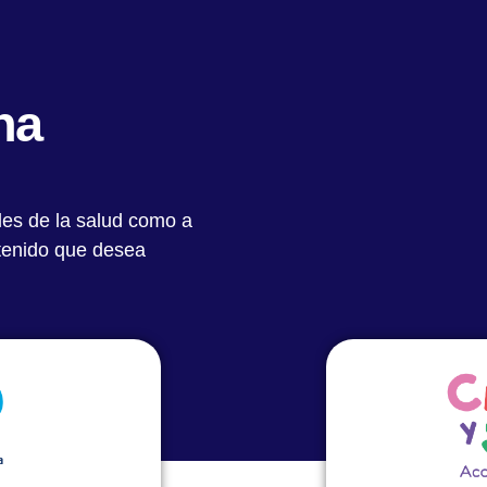
Quiénes Somos
Notas Destacadas
Académic
na
les de la salud como a
ntenido que desea