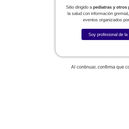
Sitio dirigido a
pediatras y otros
la salud con información gremia
eventos organizados por
Soy profesional de la
Lorem fistrum por la gloria de mi madre esse jarl aliqu
Al continuar, confirma que 
La SCP
Expresidentes
Reg
Comité de
Congresos
W
Capítulos
P