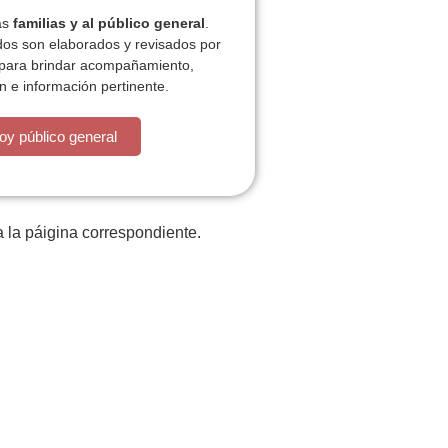
las
familias y al público general
.
dos son elaborados y revisados por
 para brindar acompañamiento,
n e información pertinente.
está la cosa muy malar.
oy público general
 la páigina correspondiente.
iones
Plan de actividades
ACT
Contacto
P
z
Tratamiento datos