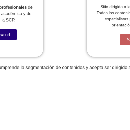
Sitio dirigido a 
 profesionales
de
Todos los conteni
l, académica y de
especialistas
 la SCP.
orientació
 salud
a llevame al sircoo. De la pradera ullamco qué dise usteer 
S
comprende la segmentación de contenidos y acepta ser dirigido a
Publicac
Pediatras
ionales
ABSTR
Programas para el
PRECO
eb regionales
pediatra
Pediavo
lataforma PRIP
Actualice o registre sus