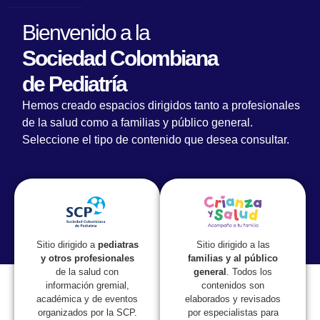
Bienvenido a la
Sociedad Colombiana
de Pediatría
Hemos creado espacios dirigidos tanto a profesionales
de la salud como a familias y público general.
Seleccione el tipo de contenido que desea consultar.
Lorem fistrum por la gloria de mi madre esse jarl aliqua
llevame al sircoo. De la pradera ullamco qué dise usteer
está la cosa muy malar.
Sitio dirigido a las
Sitio dirigido a
pediatras
familias y al público
y otros profesionales
general
. Todos los
de la salud con
contenidos son
información gremial,
elaborados y revisados
académica y de eventos
por especialistas para
organizados por la SCP.