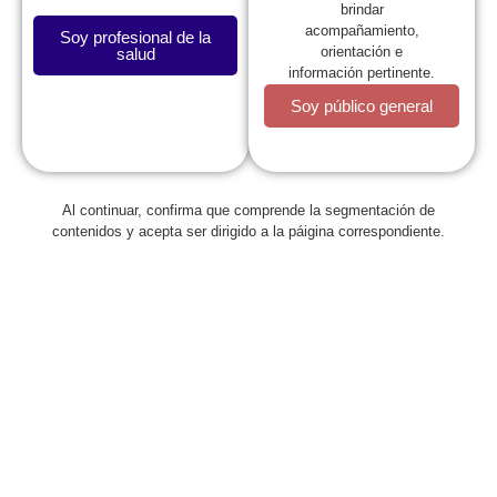
brindar
acompañamiento,
Soy profesional de la
orientación e
salud
información pertinente.
Soy público general
Al continuar, confirma que comprende la segmentación de
Regresar
contenidos y acepta ser dirigido a la páigina correspondiente.
Juntos Es Mejor: lema del IV
Simposio Internacional de
Actualización en Pediatría
mayo 7, 2014