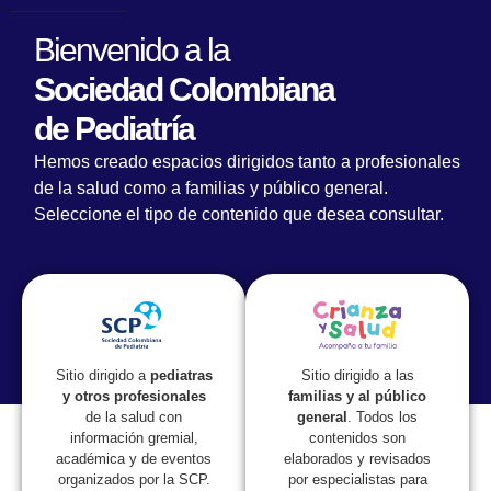
Bienvenido a la
Sociedad Colombiana
de Pediatría
Juntos Es Mejor: lema del IV Simposio
Hemos creado espacios dirigidos tanto a profesionales
Internacional de Actualización en Pediatría
de la salud como a familias y público general.
Seleccione el tipo de contenido que desea consultar.
Sitio dirigido a las
Sitio dirigido a
pediatras
familias y al público
y otros profesionales
general
. Todos los
de la salud con
contenidos son
información gremial,
elaborados y revisados
académica y de eventos
por especialistas para
organizados por la SCP.