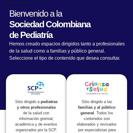
Bienvenido a la
Sociedad Colombiana
de Pediatría
Hemos creado espacios dirigidos tanto a profesionales
de la salud como a familias y público general.
Seleccione el tipo de contenido que desea consultar.
Lorem fistrum por la gloria de mi madre esse jarl aliqua
llevame al sircoo. De la pradera ullamco qué dise usteer
está la cosa muy malar.
Sitio dirigido a las
Sitio dirigido a
pediatras
familias y al público
y otros profesionales
general
. Todos los
de la salud con
contenidos son
información gremial,
elaborados y revisados
académica y de eventos
por especialistas para
organizados por la SCP.