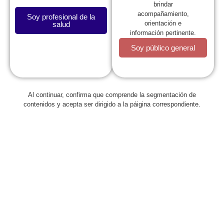
brindar
acompañamiento,
Soy profesional de la
orientación e
salud
información pertinente.
Soy público general
La SCP
Al continuar, confirma que comprende la segmentación de
contenidos y acepta ser dirigido a la páigina correspondiente.
Expresidentes
Comité de Congresos
Capítulos
Estatutos
Reglamentos
Regionales