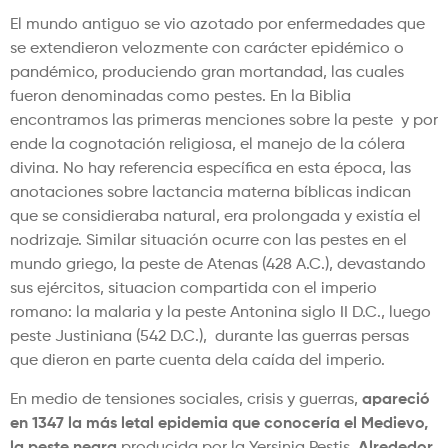
El mundo antiguo se vio azotado por enfermedades que
se extendieron velozmente con carácter epidémico o
pandémico, produciendo gran mortandad, las cuales
fueron denominadas como pestes. En la Biblia
encontramos las primeras menciones sobre la peste y por
ende la cognotación religiosa, el manejo de la cólera
divina. No hay referencia específica en esta época, las
anotaciones sobre lactancia materna bíblicas indican
que se considieraba natural, era prolongada y existía el
nodrizaje. Similar situación ocurre con las pestes en el
mundo griego, la peste de Atenas (428 A.C.), devastando
sus ejércitos, situacion compartida con el imperio
romano: la malaria y la peste Antonina siglo II D.C., luego
peste Justiniana (542 D.C.), durante las guerras persas
que dieron en parte cuenta dela caída del imperio.
En medio de tensiones sociales, crisis y guerras,
apareció
en 1347 la más letal epidemia que conocería el Medievo,
la peste negra
producida por la Yersinia Pestis.
Alrededor